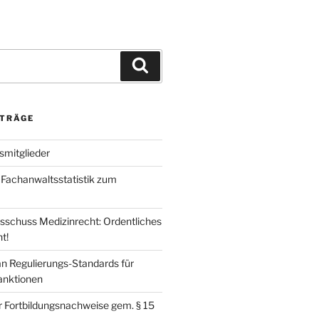
ITRÄGE
mitglieder
d Fachanwaltsstatistik zum
schuss Medizinrecht: Ordentliches
t!
an Regulierungs-Standards für
nktionen
r Fortbildungsnachweise gem. § 15