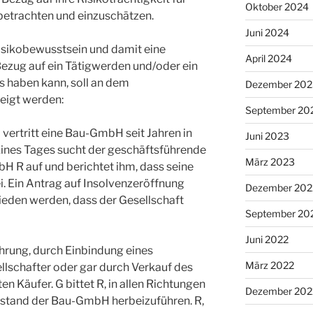
Oktober 2024
betrachten und einzuschätzen.
Juni 2024
isikobewusstsein und damit eine
April 2024
Bezug auf ein Tätigwerden und/oder ein
s haben kann, soll an dem
Dezember 202
eigt werden:
September 20
 vertritt eine Bau-GmbH seit Jahren in
Juni 2023
Eines Tages sucht der geschäftsführende
März 2023
H R auf und berichtet ihm, dass seine
 Ein Antrag auf Insolvenzeröffnung
Dezember 202
eden werden, dass der Gesellschaft
September 20
Juni 2022
rung, durch Einbindung eines
März 2022
llschafter oder gar durch Verkauf des
 Käufer. G bittet R, in allen Richtungen
Dezember 202
estand der Bau-GmbH herbeizuführen. R,