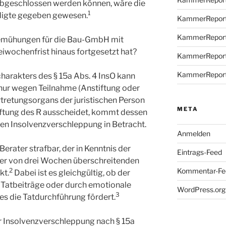
 abgeschlossen werden können, wäre die
1
ldigte gegeben gewesen.
KammerReport
KammerReport
 Bemühungen für die Bau-GmbH mit
iwochenfrist hinaus fortgesetzt hat?
KammerReport
KammerReport
harakters des § 15a Abs. 4 InsO kann
 nur wegen Teilnahme (Anstiftung oder
ertretungsorgans der juristischen Person
META
iftung des R ausscheidet, kommt dessen
nen Insolvenzverschleppung in Betracht.
Anmelden
erater strafbar, der in Kenntnis der
Eintrags-Feed
auer von drei Wochen überschreitenden
Kommentar-Fe
2
kt.
Dabei ist es gleichgültig, ob der
le Tatbeiträge oder durch emotionale
WordPress.org
3
es die Tatdurchführung fördert.
zur Insolvenzverschleppung nach § 15a