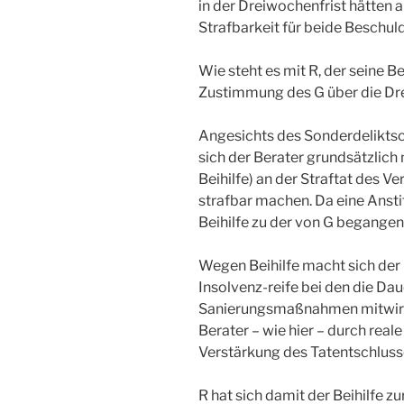
in der Dreiwochenfrist hätten
Strafbarkeit für beide Beschu
Wie steht es mit R, der seine
Zustimmung des G über die Dre
Angesichts des Sonderdeliktsc
sich der Berater grundsätzlich
Beihilfe) an der Straftat des V
strafbar machen. Da eine Anst
Beihilfe zu der von G begange
Wegen Beihilfe macht sich der B
Insolvenz-reife bei den die D
Sanierungsmaßnahmen mitwir
Berater – wie hier – durch rea
Verstärkung des Tatentschluss
R hat sich damit der Beihilfe 