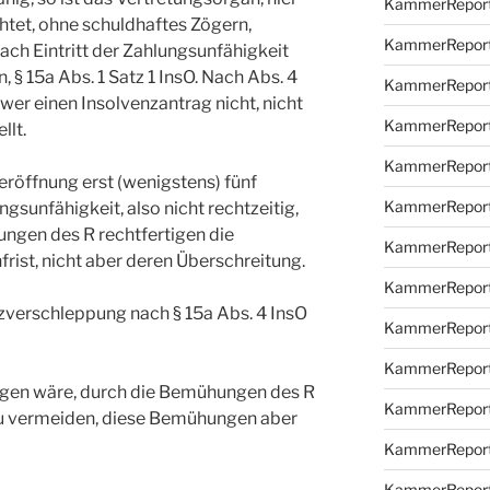
KammerReport
chtet, ohne schuldhaftes Zögern,
KammerReport
ch Eintritt der Zahlungsunfähigkeit
, § 15a Abs. 1 Satz 1 InsO. Nach Abs. 4
KammerReport
 wer einen Insolvenzantrag nicht, nicht
KammerReport
llt.
KammerReport
eröffnung erst (wenigstens) fünf
KammerReport
gsunfähigkeit, also nicht rechtzeitig,
ungen des R rechtfertigen die
KammerReport
ist, nicht aber deren Überschreitung.
KammerReport
zverschleppung nach § 15a Abs. 4 InsO
KammerReport
KammerReport
ngen wäre, durch die Bemühungen des R
KammerReport
u vermeiden, diese Bemühungen aber
KammerReport
KammerReport