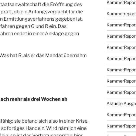
KammerReport
 Staatsanwaltschaft die Eröffnung des
 prüft, ob ein Anfangsverdacht für die
Kammerreport
en Ermittlungsverfahrens gegeben ist,
KammerReport
rfahren gegen G und R ein. Das
fahren endet in einer Anklage gegen
KammerReport
KammerReport
as hat R, als er das Mandat übernahm
KammerReport
KammerReport
KammerReport
KammerReport
nach mehr als drei Wochen ab
Aktuelle Ausg
KammerReport
ig; sie befand sich also in einer Krise.
KammerReport
n sofortiges Handeln. Wird nämlich eine
hig, so ist das Vertretungsorgan, hier