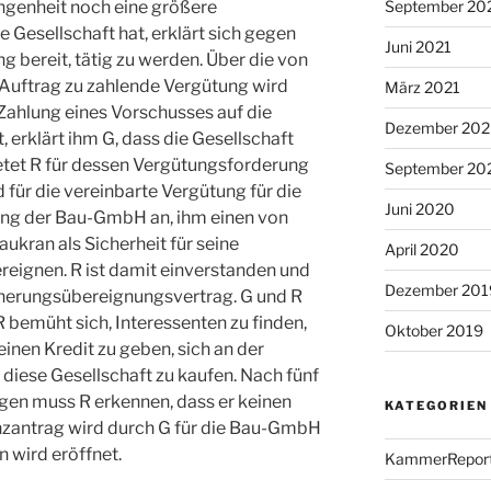
September 20
angenheit noch eine größere
Gesellschaft hat, erklärt sich gegen
Juni 2021
g bereit, tätig zu werden. Über die von
Auftrag zu zahlende Vergütung wird
März 2021
 Zahlung eines Vorschusses auf die
Dezember 20
 erklärt ihm G, dass die Gesellschaft
ietet R für dessen Vergütungsforderung
September 20
 für die vereinbarte Vergütung für die
Juni 2020
tung der Bau-GmbH an, ihm einen von
ukran als Sicherheit für seine
April 2020
eignen. R ist damit einverstanden und
Dezember 201
icherungsübereignungsvertrag. G und R
R bemüht sich, Interessenten zu finden,
Oktober 2019
inen Kredit zu geben, sich an der
 diese Gesellschaft zu kaufen. Nach fünf
en muss R erkennen, dass er keinen
KATEGORIEN
enzantrag wird durch G für die Bau-GmbH
n wird eröffnet.
KammerReport