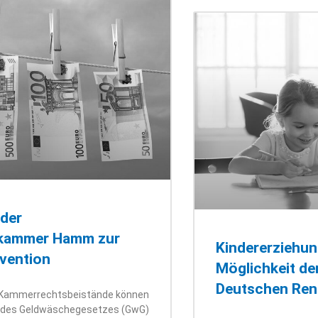
 der
skammer Hamm zur
Kindererziehun
vention
Möglichkeit de
Deutschen Ren
 Kammerrechtsbeistände können
ne des Geldwäschegesetzes (GwG)