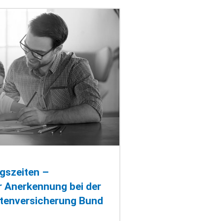
gszeiten –
r Anerkennung bei der
tenversicherung Bund