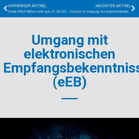
VORHERIGER ARTIKEL
NÄCHSTER ARTIKEL
Große BRAO-Reform tritt zum 01.08.2022 in Kraft
Vorsicht im Umgang mit widerstreitenden Interessen
Umgang mit
elektronischen
Empfangsbekenntnis
(eEB)