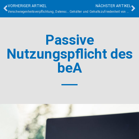
VORHERIGER ARTIKEL
NÄCHSTER ARTIKEL
Verschwiegenheitsverpflichtung, Datenschutzrecht und E-Mails
Gehälter und Gehaltszufriedenheit von Mitarbeitern in Rechtsanwaltskanzleien (Teil 2)
Passive
Nutzungspflicht des
beA