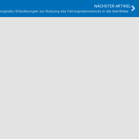
NÄCHSTER ARTIKEL
Qualifizierte elektronische Signatur als Fernsignatur Erläuterungen zur Nutzung des Fernsignaturservices in der beA-Webanwendung*