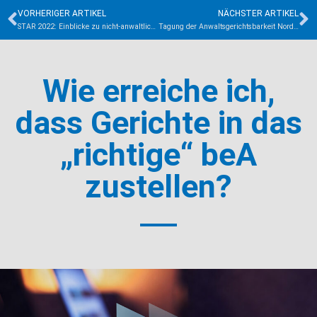
VORHERIGER ARTIKEL
NÄCHSTER ARTIKEL
STAR 2022: Einblicke zu nicht-anwaltlichem Fachpersonal in Kanzleien
Tagung der Anwaltsgerichtsbarkeit Nordrhein-Westfalen 2022: Aktuelle Rechtsprechung des Anwaltssenats des Bundesgerichtshofs
Wie erreiche ich,
dass Gerichte in das
„richtige“ beA
zustellen?