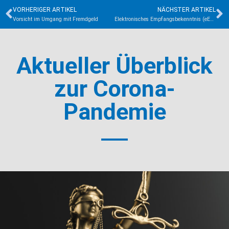
VORHERIGER ARTIKEL
NÄCHSTER ARTIKEL
Vorsicht im Umgang mit Fremdgeld
Elektronisches Empfangsbekenntnis (eEB)? Bitte nur elektronisch zurück!
Aktueller Überblick
zur Corona-
Pandemie