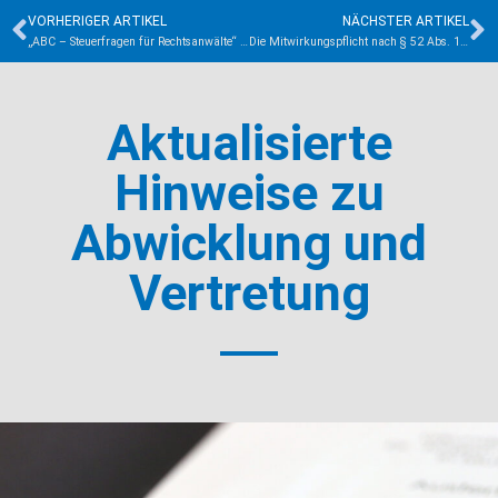
VORHERIGER ARTIKEL
NÄCHSTER ARTIKEL
„ABC – Steuerfragen für Rechtsanwälte“ – BRAK-Information erweitert
Die Mitwirkungspflicht nach § 52 Abs. 1 und Abs. 6 GwG im Spannungsverhältnis zur Selbstbelastungsfreiheit und Verschwiegenheitspflicht eines Rechtsanwalts
Aktualisierte
Hinweise zu
Abwicklung und
Vertretung